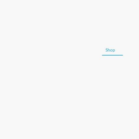
Startseite
Über uns
Dienstleistungen
Shop
Vita
Termine
Unsere Empfehlungen
Kontakt
Jobs
Imp