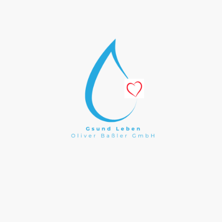
Juwel
"Bei uns dreh
ressum