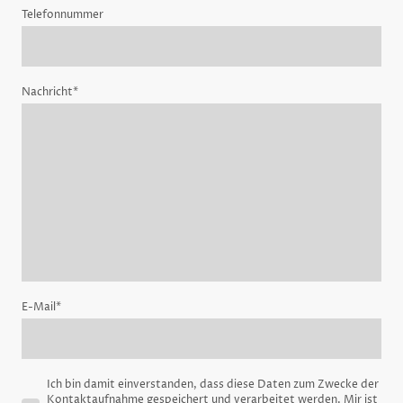
Telefonnummer
Nachricht
*
E-Mail
*
Ich bin damit einverstanden, dass diese Daten zum Zwecke der
Kontaktaufnahme gespeichert und verarbeitet werden. Mir ist